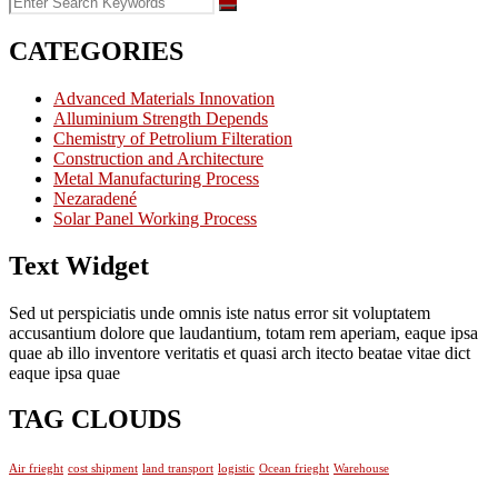
CATEGORIES
Advanced Materials Innovation
Alluminium Strength Depends
Chemistry of Petrolium Filteration
Construction and Architecture
Metal Manufacturing Process
Nezaradené
Solar Panel Working Process
Text Widget
Sed ut perspiciatis unde omnis iste natus error sit voluptatem
accusantium dolore que laudantium, totam rem aperiam, eaque ipsa
quae ab illo inventore veritatis et quasi arch itecto beatae vitae dict
eaque ipsa quae
TAG CLOUDS
Air frieght
cost shipment
land transport
logistic
Ocean frieght
Warehouse