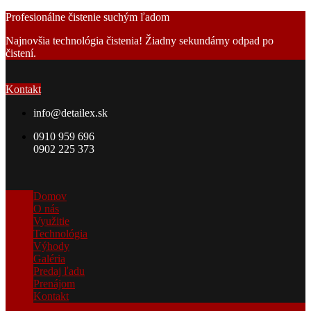
Profesionálne čistenie suchým ľadom
Najnovšia technológia čistenia!
Žiadny sekundárny odpad po
čistení.
Kontakt
info@detailex.sk
0910 959 696
0902 225 373
Domov
O nás
Využitie
Technológia
Výhody
Galéria
Predaj ľadu
Prenájom
Kontakt