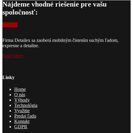
Nájdeme vhodné riešenie pre vašu
spoločnosť:
Kontakt
Firma Detailex sa zaoberá mobilným čistením suchým ľadom,
expresne a detailne.
Read More
Linky
Home
O nás
Výhody
Technológia
Využitie
Predaj ľadu
Kontakt
GDPR